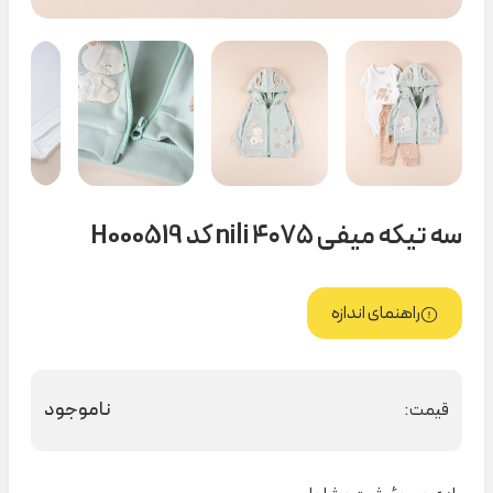
سه تیکه میفی ۴۰۷۵ nili کد H000519
راهنمای اندازه
ناموجود
قیمت: