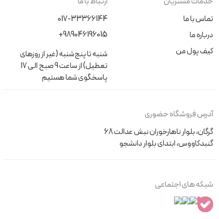
خدمات مشتریان
ارتباط با ما
تماس با ما
017-33366144
+989046196015
درباره ما
کیف پول من
شنبه تا پنج‌شنبه (غیر از روزهای
تعطیل) از ساعت 9 صبح الی 17
پاسخگوی شما هستیم
آدرس فروشگاه حضوری
گرگان، بلوار ناهارخوران نبش عدالت 68
گنبدکاووس، ابتدای بلوار دانشجو
شبکه های اجتماعی