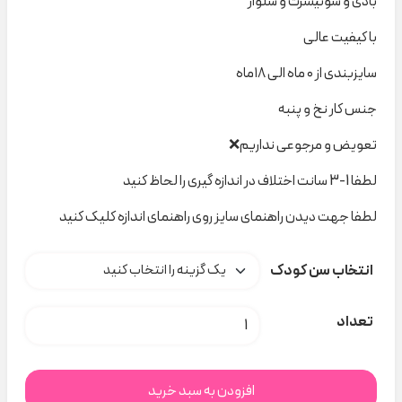
بادی و سوئیشرت و شلوار
با کیفیت عالی
سایزبندی از ۰ ماه الی ۱۸ماه
جنس کار نخ و پنبه
تعویض و مرجوعی نداریم❌
لطفا 1-3 سانت اختلاف در اندازه گیری را لحاظ کنید
لطفا جهت دیدن راهنمای سایز روی راهنمای اندازه کلیک کنید
انتخاب سن کودک
سه تیکه میفی ۴۰۷۵ nili کد H000519 عدد
تعداد
افزودن به سبد خرید