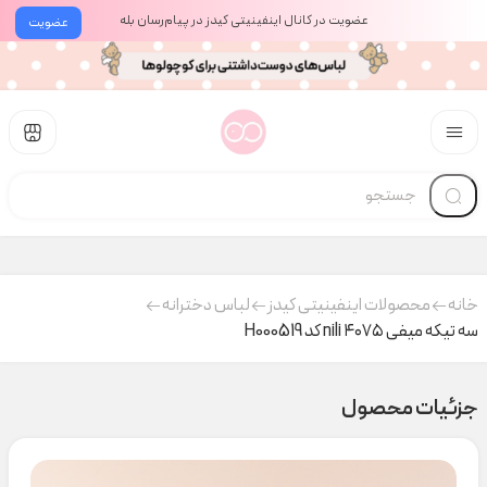
عضویت در کانال اینفینیتی کیدز در پیام‌رسان بله
عضویت
خانه
محصولات اینفینیتی کیدز
لباس دخترانه
سه تیکه میفی ۴۰۷۵ nili کد H000519
جزئیات محصول