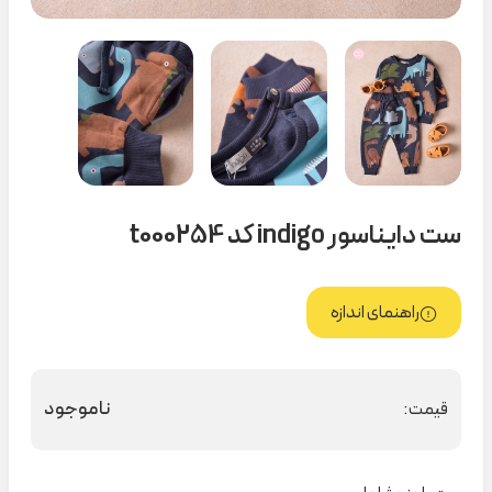
ست دایناسور indigo کد t000254
راهنمای اندازه
ناموجود
قیمت: