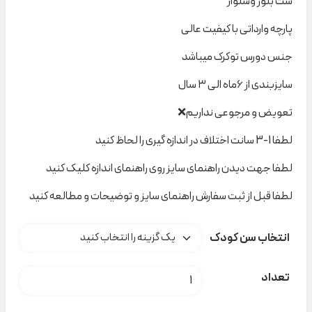
ست بلوز وشلوار
پارچه وارداتی با کیفیت عالی
جنس دورس توکرک میباشد
سایزبندی از ۶ماه الی ۳ سال
تعویض و مرجوعی نداریم❌
لطفا 1-3 سانت اختلاف در اندازه گیری را لحاظ کنید
لطفا جهت دیدن راهنمای سایز روی راهنمای اندازه کلیک کنید
لطفا قبل از ثبت سفارش راهنمای سایز و توضیحات و مطالعه کنید
انتخاب سن کودک
ست دایناسور indigo کد t000254 عدد
تعداد