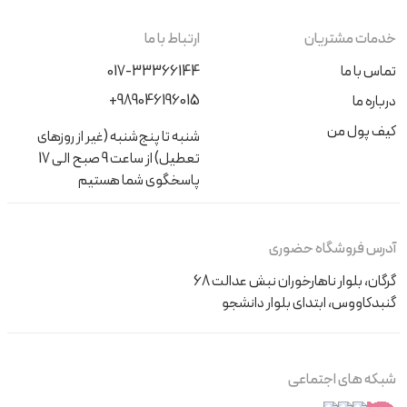
خدمات مشتریان
ارتباط با ما
تماس با ما
017-33366144
+989046196015
درباره ما
کیف پول من
شنبه تا پنج‌شنبه (غیر از روزهای
تعطیل) از ساعت 9 صبح الی 17
پاسخگوی شما هستیم
آدرس فروشگاه حضوری
گرگان، بلوار ناهارخوران نبش عدالت 68
گنبدکاووس، ابتدای بلوار دانشجو
شبکه های اجتماعی