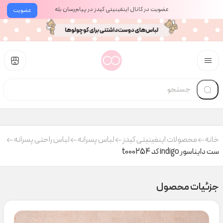
عضویت در کانال اینفینیتی کیدز در پیام‌رسان بله
عضویت
خانه
محصولات اینفینیتی کیدز
لباس پسرانه
لباس راحتی پسرانه
ست دایناسور indigo کد t000254
جزئیات محصول