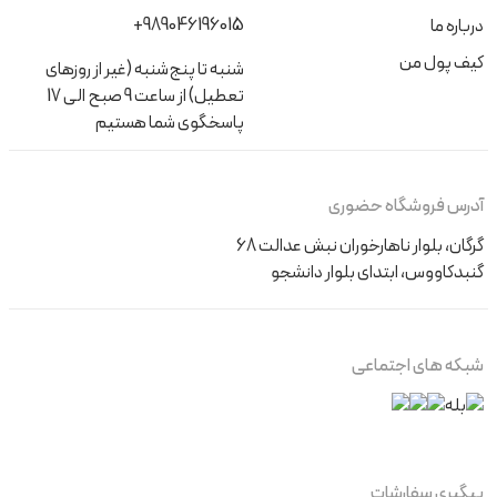
+989046196015
درباره ما
کیف پول من
شنبه تا پنج‌شنبه (غیر از روزهای
تعطیل) از ساعت 9 صبح الی 17
پاسخگوی شما هستیم
آدرس فروشگاه حضوری
گرگان، بلوار ناهارخوران نبش عدالت 68
گنبدکاووس، ابتدای بلوار دانشجو
شبکه های اجتماعی
پیگیری سفارشات