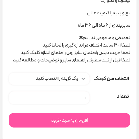
تیشرت و شلوارک
نخ و پنبه با کیفیت عالی
سایزبندی از ۶ ماه الی ۳۶ ماه
تعویض و مرجوعی نداریم❌
لطفا 1-3 سانت اختلاف در اندازه گیری را لحاظ کنید
لطفا جهت دیدن راهنمای سایز روی راهنمای اندازه کلیک کنید
لطفا قبل از ثبت سفارش راهنمای سایز و توضیحات و مطالعه کنید
انتخاب سن کودک
ست امی ۷۰۸ Lovey dovey کد C000171 عدد
تعداد
افزودن به سبد خرید