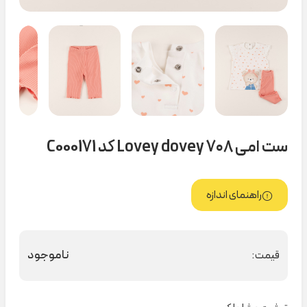
ست امی ۷۰۸ Lovey dovey کد C000171
راهنمای اندازه
ناموجود
قیمت: