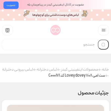
عضویت در کانال اینفینیتی کیدز در پیام‌رسان بله
عضویت
خانه
محصولات اینفینیتی کیدز
لباس دخترانه
لباس بیرونی دخترانه
ست امی ۷۰۸ Lovey dovey کد C000171
جزئیات محصول