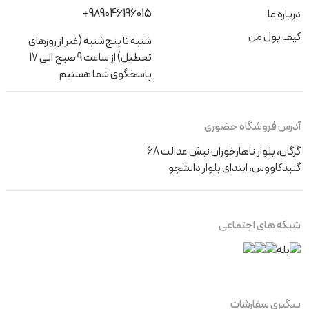
+989046196015
درباره ما
کیف پول من
شنبه تا پنج‌شنبه (غیر از روزهای
تعطیل) از ساعت 9 صبح الی 17
پاسخگوی شما هستیم
آدرس فروشگاه حضوری
گرگان، بلوار ناهارخوران نبش عدالت 68
گنبدکاووس، ابتدای بلوار دانشجو
شبکه های اجتماعی
پیگیری سفارشات