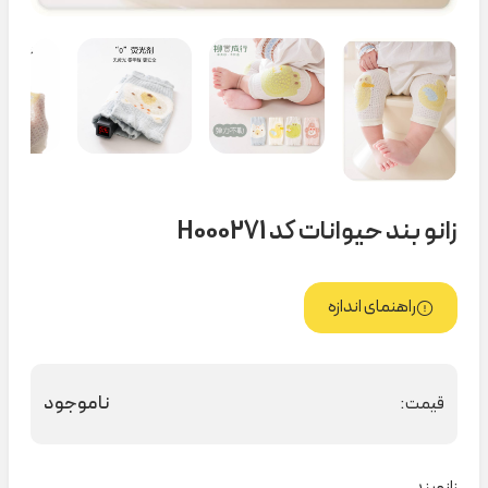
زانو بند حیوانات کد H000271
راهنمای اندازه
ناموجود
قیمت:
زانوبند