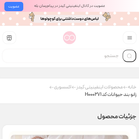
عضویت در کانال اینفینیتی کیدز در پیام‌رسان بله
عضویت
خانه
محصولات اینفینیتی کیدز
اکسسوری
زانو بند حیوانات کد H000271
جزئیات محصول