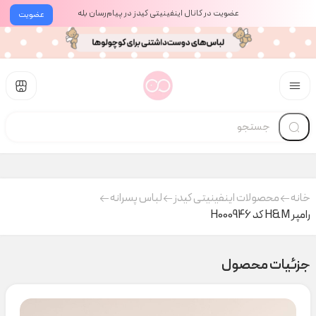
عضویت در کانال اینفینیتی کیدز در پیام‌رسان بله
عضویت
خانه
محصولات اینفینیتی کیدز
لباس پسرانه
رامپر H&M کد H000946
جزئیات محصول