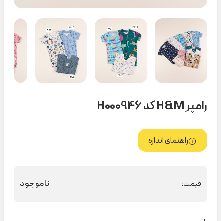
رامپر H&M کد H000946
راهنمای اندازه
ناموجود
قیمت: