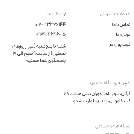
خدمات مشتریان
ارتباط با ما
تماس با ما
017-33366144
+989046196015
درباره ما
کیف پول من
شنبه تا پنج‌شنبه (غیر از روزهای
تعطیل) از ساعت 9 صبح الی 17
پاسخگوی شما هستیم
آدرس فروشگاه حضوری
گرگان، بلوار ناهارخوران نبش عدالت 68
گنبدکاووس، ابتدای بلوار دانشجو
شبکه های اجتماعی