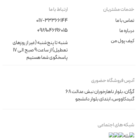
خدمات مشتریان
ارتباط با ما
تماس با ما
017-33366144
+989046196015
درباره ما
کیف پول من
شنبه تا پنج‌شنبه (غیر از روزهای
تعطیل) از ساعت 9 صبح الی 17
پاسخگوی شما هستیم
آدرس فروشگاه حضوری
گرگان، بلوار ناهارخوران نبش عدالت 68
گنبدکاووس، ابتدای بلوار دانشجو
شبکه های اجتماعی