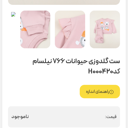
ست گلدوزی حیوانات 766 نیلسام
کدH000420
راهنمای اندازه
ناموجود
قیمت: