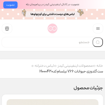
عضویت در کانال اینفینیتی کیدز در پیام‌رسان بله
عضویت
خانه
محصولات اینفینیتی کیدز
لباس دخترانه
ست گلدوزی حیوانات 766 نیلسام کدH000420
جزئیات محصول