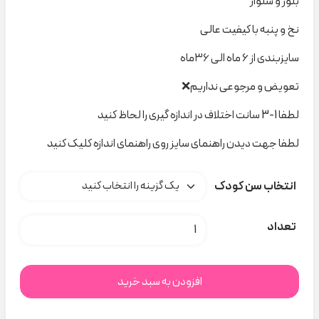
بلوز و شلوار
نخ و پنبه با کیفیت عالی
سایزبندی از ۶ ماه الی ۳۶ماه
تعویض و مرجوعی نداریم❌
لطفا 1-3 سانت اختلاف در اندازه گیری را لحاظ کنید
لطفا جهت دیدن راهنمای سایز روی راهنمای اندازه کلیک کنید
انتخاب سن کودک
ست میفی lovey dovey 613 کد H000483 عدد
تعداد
افزودن به سبد خرید