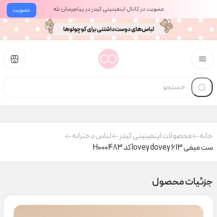
عضویت در کانال اینفینیتی کیدز در پیام‌رسان بله
عضویت
خانه
محصولات اینفینیتی کیدز
لباس دخترانه
ست میفی lovey dovey 613 کد H000483
جزئیات محصول