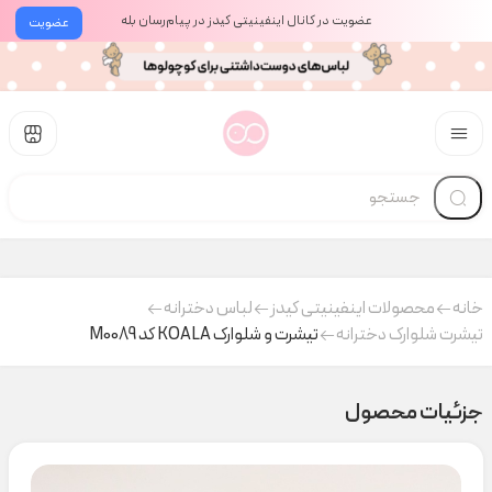
عضویت در کانال اینفینیتی کیدز در پیام‌رسان بله
عضویت
خانه
محصولات اینفینیتی کیدز
لباس دخترانه
تیشرت شلوارک دخترانه
تیشرت و شلوارک KOALA کد M0089
جزئیات محصول