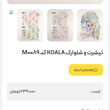
تیشرت و شلوارک KOALA کد M0089
راهنمای اندازه
639.000
تومان
قیمت: