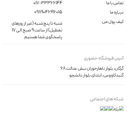
تماس با ما
017-33366144
+989046196015
درباره ما
کیف پول من
شنبه تا پنج‌شنبه (غیر از روزهای
تعطیل) از ساعت 9 صبح الی 17
پاسخگوی شما هستیم
آدرس فروشگاه حضوری
گرگان، بلوار ناهارخوران نبش عدالت 68
گنبدکاووس، ابتدای بلوار دانشجو
شبکه های اجتماعی