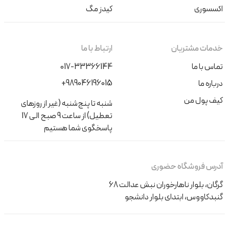
اکسسوری
کیدز مگ
خدمات مشتریان
ارتباط با ما
تماس با ما
017-33366144
+989046196015
درباره ما
کیف پول من
شنبه تا پنج‌شنبه (غیر از روزهای
تعطیل) از ساعت 9 صبح الی 17
پاسخگوی شما هستیم
آدرس فروشگاه حضوری
گرگان، بلوار ناهارخوران نبش عدالت 68
گنبدکاووس، ابتدای بلوار دانشجو