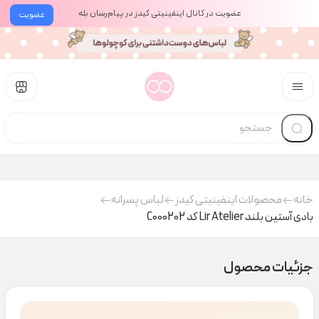
عضویت در کانال اینفینیتی کیدز در پیام‌رسان بله
عضویت
خانه
محصولات اینفینیتی کیدز
لباس پسرانه
بادی آستین بلند Lir Atelier کد C000202
جزئیات محصول