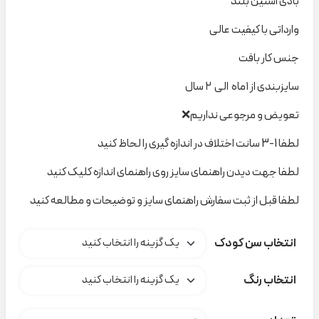
بادی آستین بلند
وارداتی با کیفیت عالی
جنس کار بافت
سایزبندی از ۱ماه الی ۲ سال
تعویض و مرجوعی نداریم❌
لطفا 1-3 سانت اختلاف در اندازه گیری را لحاظ کنید
لطفا جهت دیدن راهنمای سایز روی راهنمای اندازه کلیک کنید
لطفا قبل از ثبت سفارش راهنمای سایز و توضیحات و مطالعه کنید
انتخاب سن کودک
انتخاب رنگ
بادی آستین بلند Lir Atelier کد C000202 عدد